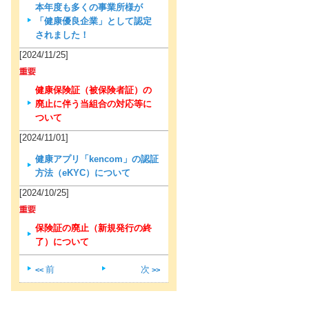
本年度も多くの事業所様が
「健康優良企業」として認定
されました！
[2024/11/25]
健康保険証（被保険者証）の
廃止に伴う当組合の対応等に
ついて
[2024/11/01]
健康アプリ「kencom」の認証
方法（eKYC）について
[2024/10/25]
保険証の廃止（新規発行の終
了）について
前
次
<<
>>