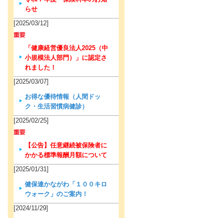
らせ
[2025/03/12]
「健康経営優良法人2025（中
小規模法人部門）」に認定さ
れました！
[2025/03/07]
お得な優待情報（人間ドッ
ク・生活習慣病健診）
[2025/02/25]
【公告】任意継続被保険者に
かかる標準報酬月額について
[2025/01/31]
健保連かながわ「１００キロ
ウォーク」のご案内！
[2024/11/29]